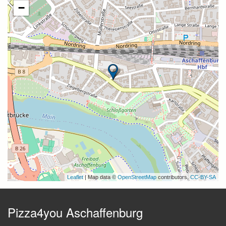
−
Leaflet
| Map data ©
OpenStreetMap
contributors,
CC-BY-SA
Pizza4you Aschaffenburg